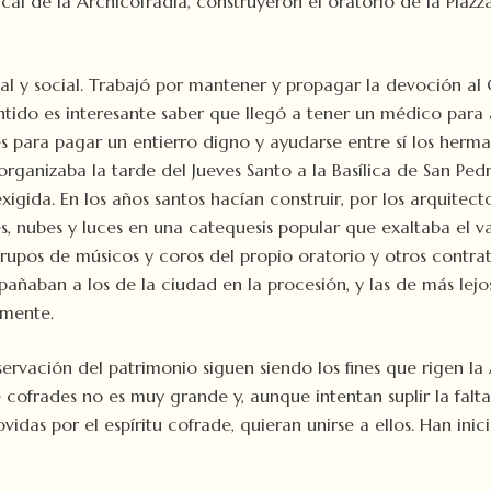
cal de la Archicofradía, construyeron el oratorio de la Piazza
ual y social. Trabajó por mantener y propagar la devoción al
tido es interesante saber que llegó a tener un médico para a
bles para pagar un entierro digno y ayudarse entre sí los herm
rganizaba la tarde del Jueves Santo a la Basílica de San Pedro
xigida. En los años santos hacían construir, por los arquite
, nubes y luces en una catequesis popular que exaltaba el valo
pos de músicos y coros del propio oratorio y otros contrata
pañaban a los de la ciudad en la procesión, y las de más l
amente.
nservación del patrimonio siguen siendo los fines que rigen la
e cofrades no es muy grande y, aunque intentan suplir la falt
das por el espíritu cofrade, quieran unirse a ellos. Han ini