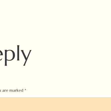
eply
ds are marked
*