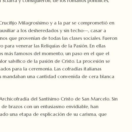
 Sciarra y consiguieron, de los romanos pontífices,
 Crucifijo Milagrosísimo y a la par se comprometió en
uxiliar a los desheredados y sin techo—, casar a
anos que provenían de todas las clases sociales. Fueron
 para venerar las Reliquias de la Pasión. En ellas
ctos más famosos del momento, un paso en el que el
r salvífico de la pasión de Cristo. La procesión se
dos para la ceremonia. Las cofradías italianas
ejos mandaban una cantidad convenida de cera blanca
 Archicofradía del Santísimo Cristo de San Marcelo. Sin
a de brazos con un entusiasmo envidiable, han
ciado una etapa de explicación de su carisma, que