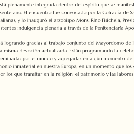
está plenamente integrada dentro del espíritu que se manife
resente año. El encuentro fue convocado por la Cofradía de 
lianas, y lo inauguró el arzobispo Mons. Rino Fisichela, Pres
stentes indulgencia plenaria a través de la Penitenciaría Apos
tá logrando gracias al trabajo conjunto del Mayordomo de la 
por la misma devoción actualizada. Están programando la cele
iseminadas por el mundo y agregadas en algún momento de la h
imonio inmaterial en nuestra Europa, en un momento que los 
os que transitar en la religión, el patrimonio y las labores 