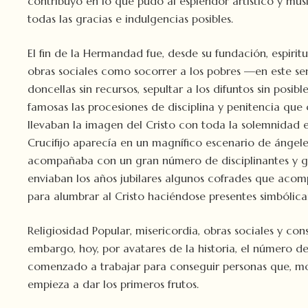
contribuyó en lo que pudo al esplendor artístico y musi
todas las gracias e indulgencias posibles.
El fin de la Hermandad fue, desde su fundación, espirit
obras sociales como socorrer a los pobres —en este sen
doncellas sin recursos, sepultar a los difuntos sin posi
famosas las procesiones de disciplina y penitencia que o
llevaban la imagen del Cristo con toda la solemnidad e
Crucifijo aparecía en un magnífico escenario de ángeles
acompañaba con un gran número de disciplinantes y gru
enviaban los años jubilares algunos cofrades que acom
para alumbrar al Cristo haciéndose presentes simbólic
Religiosidad Popular, misericordia, obras sociales y co
embargo, hoy, por avatares de la historia, el número d
comenzado a trabajar para conseguir personas que, movi
empieza a dar los primeros frutos.