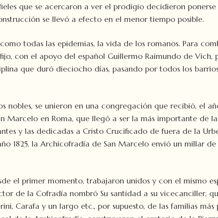
fieles que se acercaron a ver el prodigio decidieron ponerse
nstrucción se llevó a efecto en el menor tiempo posible.
como todas las epidemias, la vida de los romanos. Para comb
fijo, con el apoyo del español Guillermo Raimundo de Vich, p
plina que duró dieciocho días, pasando por todos los barrios
 nobles, se unieron en una congregación que recibió, el año 1
San Marcelo en Roma, que llegó a ser la más importante de la 
es y las dedicadas a Cristo Crucificado de fuera de la Urbe.
 año 1825, la Archicofradía de San Marcelo envió un millar de
e el primer momento, trabajaron unidos y con el mismo espíri
tor de la Cofradía nombró Su santidad a su vicecanciller, q
berini, Carafa y un largo etc., por supuesto, de las familias