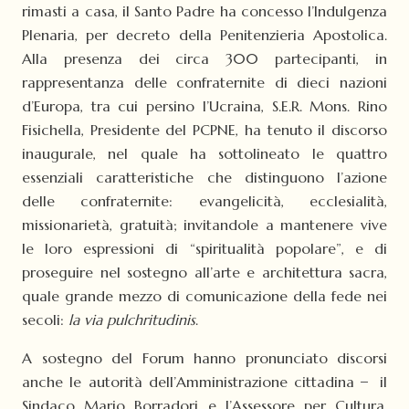
rimasti a casa, il Santo Padre ha concesso l’Indulgenza
Plenaria, per decreto della Penitenzieria Apostolica.
Alla presenza dei circa 300 partecipanti, in
rappresentanza delle confraternite di dieci nazioni
d’Europa, tra cui persino l’Ucraina, S.E.R. Mons. Rino
Fisichella, Presidente del PCPNE, ha tenuto il discorso
inaugurale, nel quale ha sottolineato le quattro
essenziali caratteristiche che distinguono l’azione
delle confraternite: evangelicità, ecclesialità,
missionarietà, gratuità; invitandole a mantenere vive
le loro espressioni di “spiritualità popolare”, e di
proseguire nel sostegno all’arte e architettura sacra,
quale grande mezzo di comunicazione della fede nei
secoli:
la via pulchritudinis
.
A sostegno del Forum hanno pronunciato discorsi
anche le autorità dell’Amministrazione cittadina ̶ il
Sindaco Mario Borradori e l’Assessore per Cultura,