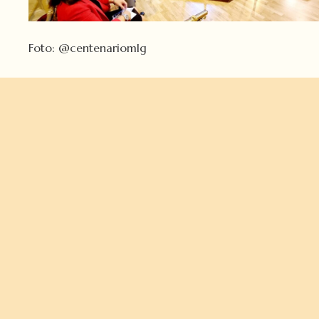
Foto:
@centenariomlg