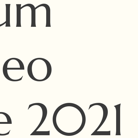
rum
peo
e 2021