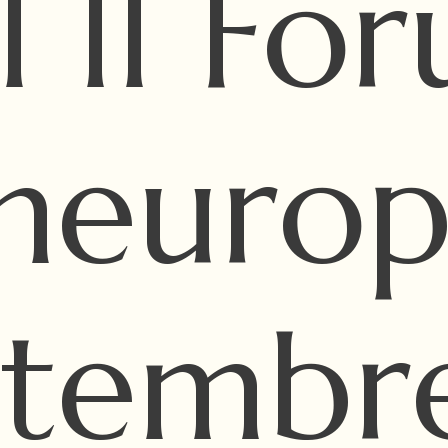
l II Fo
neuro
ttembr