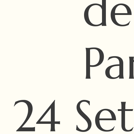
de
Pa
24 Se