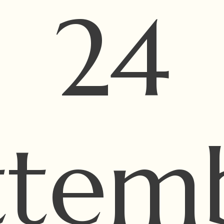
24
ttem