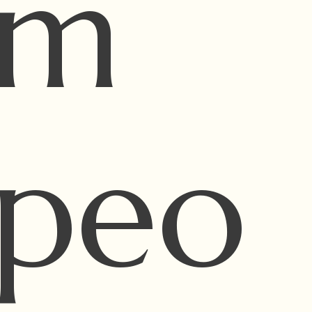
um
opeo