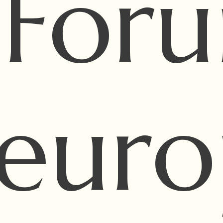
I For
eur